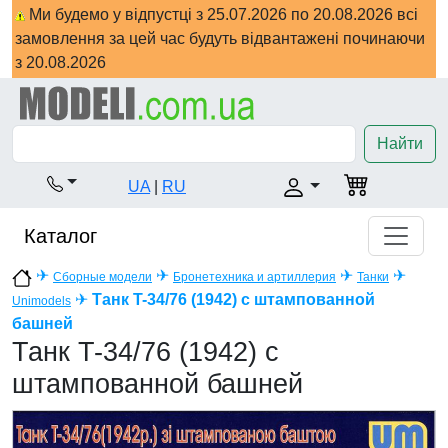
Ми будемо у відпустці з 25.07.2026 по 20.08.2026 всі
замовлення за цей час будуть відвантажені починаючи
з 20.08.2026
Найти
UA
|
RU
Каталог
✈
✈
✈
✈
Сборные модели
Бронетехника и артиллерия
Танки
✈
Танк T-34/76 (1942) с штампованной
Unimodels
башней
Танк T-34/76 (1942) с
штампованной башней