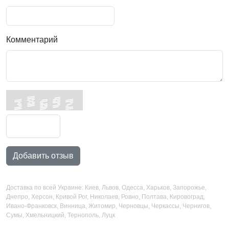
Комментарий
Добавить отзыв
Доставка по всей Украине: Киев, Львов, Одесса, Харьков, Запорожье,
Днепро, Херсон, Кривой Рог, Николаев, Ровно, Полтава, Кировоград,
Ивано-Франковск, Винница, Житомир, Черновцы, Черкассы, Чернигов,
Сумы, Хмельницкий, Тернополь, Луцк