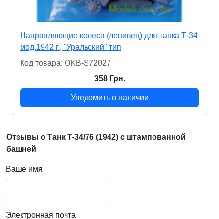
Направляющие колеса (ленивец) для танка Т-34
мод.1942 г., "Уральский" тип
Код товара: OKB-S72027
358 Грн.
Уведомить о наличии
Отзывы о Танк T-34/76 (1942) с штампованной
башней
Ваше имя
Электронная почта