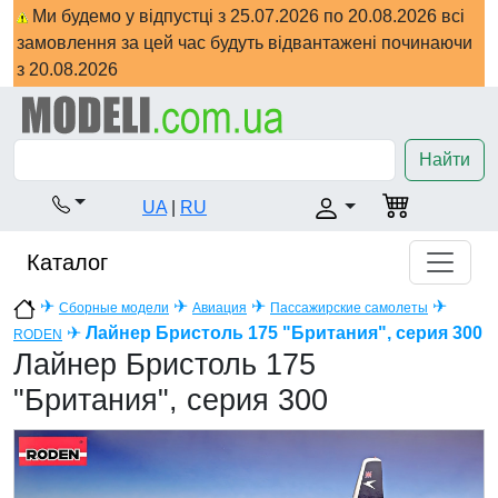
Ми будемо у відпустці з 25.07.2026 по 20.08.2026 всі
замовлення за цей час будуть відвантажені починаючи
з 20.08.2026
Найти
UA
|
RU
Каталог
✈
✈
✈
✈
Сборные модели
Авиация
Пассажирские самолеты
✈
Лайнер Бристоль 175 "Британия", серия 300
RODEN
Лайнер Бристоль 175
"Британия", серия 300