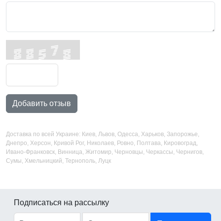
Добавить отзыв
Доставка по всей Украине: Киев, Львов, Одесса, Харьков, Запорожье,
Днепро, Херсон, Кривой Рог, Николаев, Ровно, Полтава, Кировоград,
Ивано-Франковск, Винница, Житомир, Черновцы, Черкассы, Чернигов,
Сумы, Хмельницкий, Тернополь, Луцк
Подписаться на рассылку