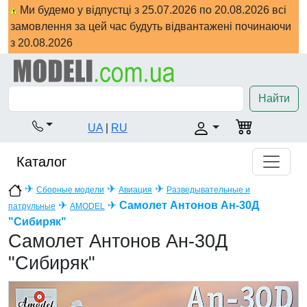
Ми будемо у відпустці з 25.07.2026 по 20.08.2026 всі
замовлення за цей час будуть відвантажені починаючи
з 20.08.2026
Найти
UA
|
RU
Каталог
✈
✈
✈
Сборные модели
Авиация
Разведывательные и
✈
✈
Самолет Антонов Ан-30Д
патрульные
AMODEL
"Сибиряк"
Самолет Антонов Ан-30Д
"Сибиряк"