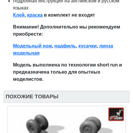
подробная инструкция на английском и русском
языках
Клей
,
краска
в комплект не входят
Внимание! Дополнительно мы рекомендуем
приобрести:
Модельный нож
,
надфиль
,
кусачки
,
линза
модельная
Модель выполнена по технологии short run и
предназначена только для опытных
моделистов.
ПОХОЖИЕ ТОВАРЫ