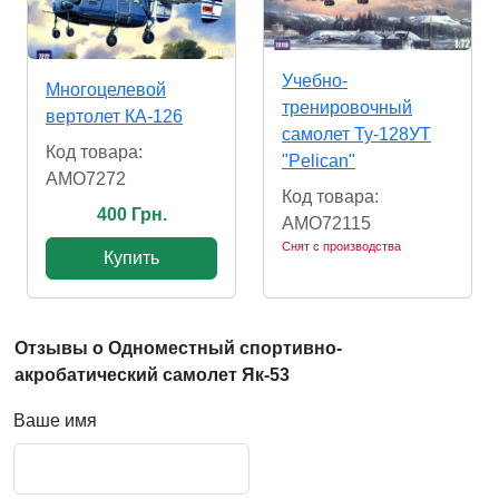
Учебно-
Многоцелевой
тренировочный
вертолет КА-126
самолет Ту-128УТ
Код товара:
"Pelican"
AMO7272
Код товара:
400 Грн.
AMO72115
Снят с производства
Купить
Отзывы о Одноместный спортивно-
акробатический самолет Як-53
Ваше имя