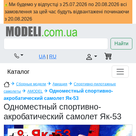
Ми будемо у відпустці з 25.07.2026 по 20.08.2026 всі
замовлення за цей час будуть відвантажені починаючи
з 20.08.2026
Найти
UA
|
RU
Каталог
✈
✈
✈
Сборные модели
Авиация
Спортивно-пилотажные
✈
✈
Одноместный спортивно-
самолеты
AMODEL
акробатический самолет Як-53
Одноместный спортивно-
акробатический самолет Як-53