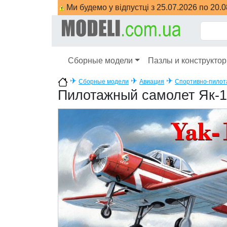
Ми будемо у відпустці з 25.07.2026 по 20.
Сборные модели
Пазлы и конструкто
✈
✈
✈
Сборные модели
Авиация
Спортивно-пилот
Пилотажный самолет Як-