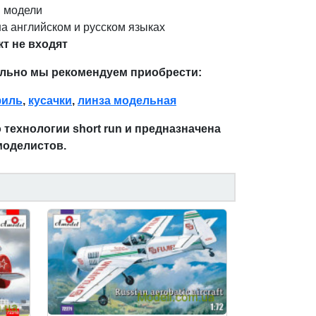
 модели
а английском и русском языках
т не входят
льно мы рекомендуем приобрести:
филь
,
кусачки
,
линза модельная
технологии short run и предназначена
моделистов.