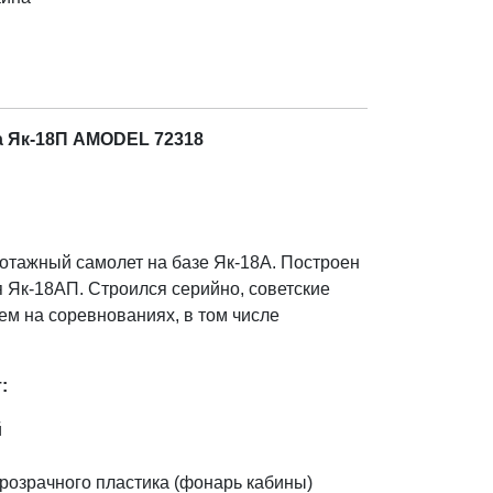
а Як-18П AMODEL 72318
тажный самолет на базе Як-18А. Построен
ся Як-18АП. Строился серийно, советские
ем на соревнованиях, в том числе
:
й
розрачного пластика (фонарь кабины)