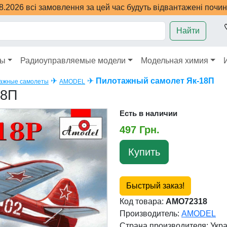
08.2026 всі замовлення за цей час будуть відвантажені почи
Найти
ры
Радиоуправляемые модели
Модельная химия
✈
✈
Пилотажный самолет Як-18П
ажные самолеты
AMODEL
18П
Есть в наличии
497 Грн.
Купить
Быстрый заказ!
Код товара:
AMO72318
Производитель:
AMODEL
Страна производителя:
Укр