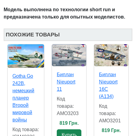
Модель выполнена по технологии short run и
предназначена только для опытных моделистов.
ПОХОЖИЕ ТОВАРЫ
Биплан
Биплан
Gotha Go
Nieuport
Nieuport
242B,
11
16C
немецкий
(A134)
планер
Код
Второй
товара:
Код
мировой
AMO3203
товара:
войны
AMO3201
819 Грн.
Код товара:
819 Грн.
Купить