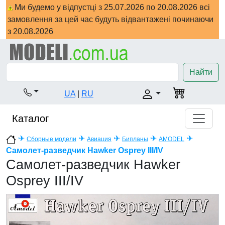
Ми будемо у відпустці з 25.07.2026 по 20.08.2026 всі
замовлення за цей час будуть відвантажені починаючи
з 20.08.2026
Найти
UA
|
RU
Каталог
✈
✈
✈
✈
✈
Сборные модели
Авиация
Бипланы
AMODEL
Самолет-разведчик Hawker Osprey III/IV
Самолет-разведчик Hawker
Osprey III/IV