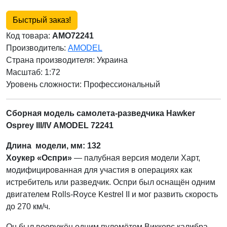
Быстрый заказ!
Код товара:
AMO72241
Производитель:
AMODEL
Страна производителя:
Украина
Масштаб: 1:72
Уровень сложности: Профессиональный
Сборная модель самолета-разведчика Hawker
Osprey III/IV AMODEL 72241
Длина модели, мм: 132
Хоукер «Оспри»
— палубная версия модели Харт,
модифицированная для участия в операциях как
истребитель или разведчик. Оспри был оснащён одним
двигателем Rolls-Royce Kestrel II и мог развить скорость
до 270 км/ч.
Он был вооружён одним пулемётом Виккерс калибра