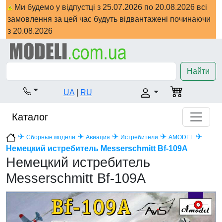
Ми будемо у відпустці з 25.07.2026 по 20.08.2026 всі
замовлення за цей час будуть відвантажені починаючи
з 20.08.2026
Найти
UA
|
RU
Каталог
✈
✈
✈
✈
✈
Сборные модели
Авиация
Истребители
AMODEL
Немецкий истребитель Messerschmitt Bf-109A
Немецкий истребитель
Messerschmitt Bf-109A