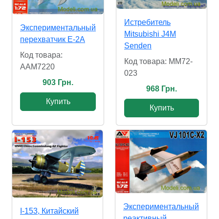
Истребитель
Экспериментальный
Mitsubishi J4M
перехватчик Е-2А
Senden
Код товара:
Код товара: MM72-
AAM7220
023
903 Грн.
968 Грн.
Купить
Купить
Экспериментальный
I-153, Китайский
реактивный