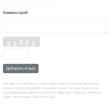
Комментарий
Добавить отзыв
Доставка по всей Украине: Киев, Львов, Одесса, Харьков, Запорожье,
Днепро, Херсон, Кривой Рог, Николаев, Ровно, Полтава, Кировоград,
Ивано-Франковск, Винница, Житомир, Черновцы, Черкассы, Чернигов,
Сумы, Хмельницкий, Тернополь, Луцк