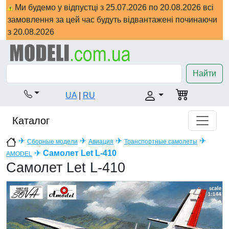
Ми будемо у відпустці з 25.07.2026 по 20.08.2026 всі
замовлення за цей час будуть відвантажені починаючи
з 20.08.2026
Найти
UA
|
RU
Каталог
✈
✈
✈
✈
Сборные модели
Авиация
Транспортные самолеты
✈
Самолет Let L-410
AMODEL
Самолет Let L-410