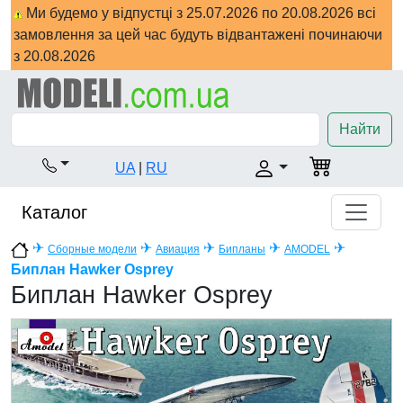
Ми будемо у відпустці з 25.07.2026 по 20.08.2026 всі
замовлення за цей час будуть відвантажені починаючи
з 20.08.2026
Найти
UA
|
RU
Каталог
✈
✈
✈
✈
✈
Сборные модели
Авиация
Бипланы
AMODEL
Биплан Hawker Osprey
Биплан Hawker Osprey