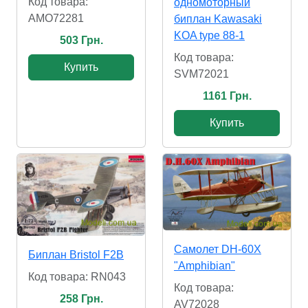
Код товара:
одномоторный
AMO72281
биплан Kawasaki
KOA type 88-1
503 Грн.
Код товара:
Купить
SVM72021
1161 Грн.
Купить
Самолет DH-60X
Биплан Bristol F2B
"Amphibian"
Код товара: RN043
Код товара:
258 Грн.
AV72028