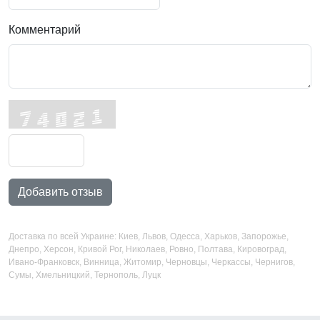
Комментарий
Добавить отзыв
Доставка по всей Украине: Киев, Львов, Одесса, Харьков, Запорожье,
Днепро, Херсон, Кривой Рог, Николаев, Ровно, Полтава, Кировоград,
Ивано-Франковск, Винница, Житомир, Черновцы, Черкассы, Чернигов,
Сумы, Хмельницкий, Тернополь, Луцк