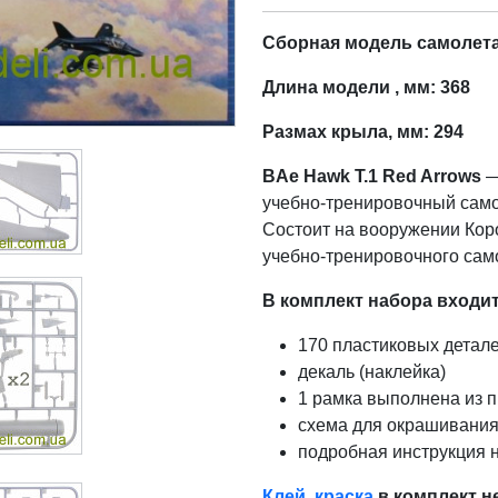
Сборная модель самолета 
Длина модели , мм: 368
Размах крыла, мм: 294
BAe Hawk T.1 Red Arrows
—
учебно-тренировочный само
Cостоит на вооружении Кор
учебно-тренировочного само
В комплект набора входит
170 пластиковых детал
декаль (наклейка)
1 рамка выполнена из п
схема для окрашивания
подробная инструкция 
Клей
,
краска
в комплект н