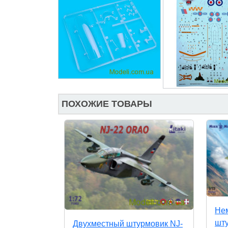
ПОХОЖИЕ ТОВАРЫ
Нем
шту
Двухместный штурмовик NJ-