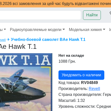
08.2026 всі замовлення за цей час будуть відвантажені почи
Найти
ры
Радиоуправляемые модели
Модельная химия
✈
Учебно-боевой самолет BAe Hawk T.1
vell
Ae Hawk T.1
Нет на складе
1088 Грн.
Уведомить о наличии
Код товара:
RV04849
Производитель:
Revell
Страна производителя:
Гер
Масштаб: 1:32
Уровень сложности: Cредни