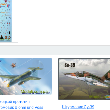
ецкий прототип-
Штурмовик Су-39
рмовик Blohm und Voss