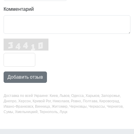
Комментарий
Добавить отзыв
Доставка по всей Украине: Киев, Львов, Одесса, Харьков, Запорожье,
Днепро, Херсон, Кривой Рог, Николаев, Ровно, Полтава, Кировоград,
Ивано-Франковск, Винница, Житомир, Черновцы, Черкассы, Чернигов,
Сумы, Хмельницкий, Тернополь, Луцк