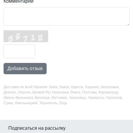
Комментарий
Добавить отзыв
Доставка по всей Украине: Киев, Львов, Одесса, Харьков, Запорожье,
Днепро, Херсон, Кривой Рог, Николаев, Ровно, Полтава, Кировоград,
Ивано-Франковск, Винница, Житомир, Черновцы, Черкассы, Чернигов,
Сумы, Хмельницкий, Тернополь, Луцк
Подписаться на рассылку