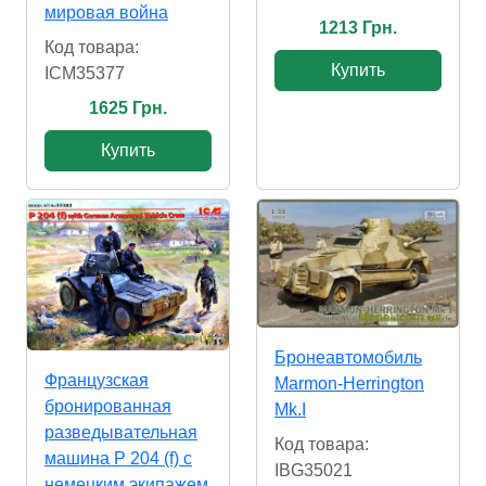
мировая война
1213 Грн.
Код товара:
Купить
ICM35377
1625 Грн.
Купить
Бронеавтомобиль
Французская
Marmon-Herrington
бронированная
Mk.I
разведывательная
Код товара:
машина P 204 (f) с
IBG35021
немецким экипажем