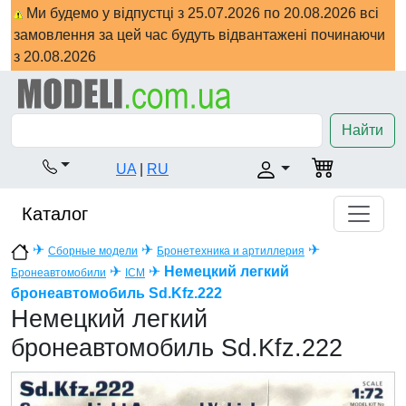
Ми будемо у відпустці з 25.07.2026 по 20.08.2026 всі
замовлення за цей час будуть відвантажені починаючи
з 20.08.2026
Найти
UA
|
RU
Каталог
✈
✈
✈
Сборные модели
Бронетехника и артиллерия
✈
✈
Немецкий легкий
Бронеавтомобили
ICM
бронеавтомобиль Sd.Kfz.222
Немецкий легкий
бронеавтомобиль Sd.Kfz.222