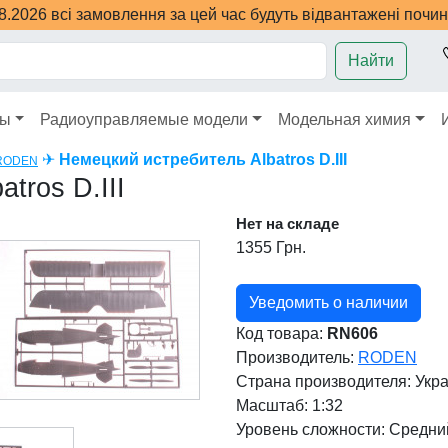
08.2026 всі замовлення за цей час будуть відвантажені почи
Найти
ры
Радиоуправляемые модели
Модельная химия
✈
Немецкий истребитель Albatros D.III
RODEN
tros D.III
Нет на складе
1355 Грн.
Уведомить о наличии
Код товара:
RN606
Производитель:
RODEN
Страна производителя:
Укр
Масштаб: 1:32
Уровень сложности: Cредни