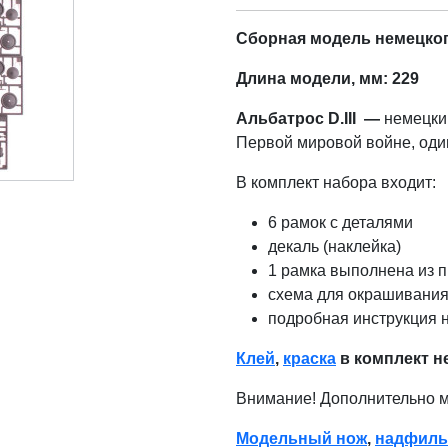
Сборная модель немецкого
Длина модели, мм: 229
Альбатрос D.III —
немецки
Первой мировой войне, оди
В комплект набора входит:
6 рамок с деталями
декаль (наклейка)
1 рамка выполнена из п
схема для окрашивания
подробная инструкция н
Клей
,
краска
в комплект н
Внимание! Дополнительно 
Модельный нож
,
надфиль