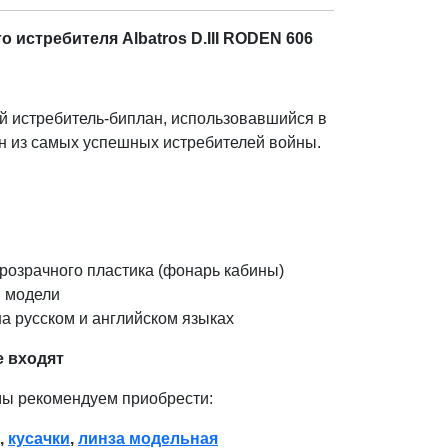
 истребителя Albatros D.III RODEN 606
й истребитель-биплан, использовавшийся в
н из самых успешных истребителей войны.
розрачного пластика (фонарь кабины)
 модели
а русском и английском языках
е входят
мы рекомендуем приобрести:
,
кусачки
,
линза модельная