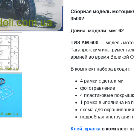
Сборная модель мотоцикл
35002
Длина модели, мм: 62
ТИЗ АМ-600 —
модель мото
Таганрогским инструментал
армией во время Великой О
В комплект набора входит:
4 рамки с деталями
фототравление
4 пластиковые покрыш
1 рамка выполнена из п
схема для окрашивания
подробная инструкция н
Клей
,
краска
в комплект н