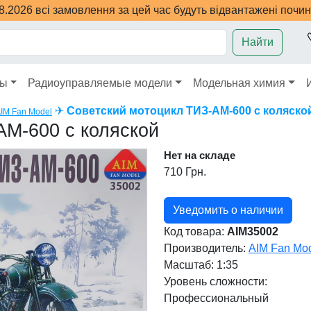
08.2026 всі замовлення за цей час будуть відвантажені почи
Найти
ры
Радиоуправляемые модели
Модельная химия
✈
Советский мотоцикл ТИЗ-АМ-600 с коляско
IM Fan Model
АМ-600 с коляской
Нет на складе
710 Грн.
Уведомить о наличии
Код товара:
AIM35002
Производитель:
AIM Fan Mo
Масштаб: 1:35
Уровень сложности:
Профессиональный