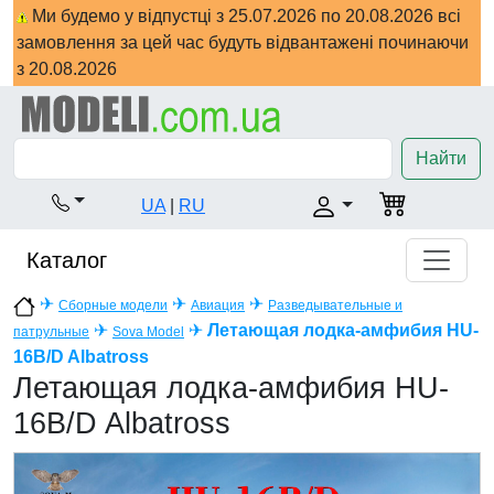
Ми будемо у відпустці з 25.07.2026 по 20.08.2026 всі
замовлення за цей час будуть відвантажені починаючи
з 20.08.2026
Найти
UA
|
RU
Каталог
✈
✈
✈
Сборные модели
Авиация
Разведывательные и
✈
✈
Летающая лодка-амфибия HU-
патрульные
Sova Model
16B/D Albatross
Летающая лодка-амфибия HU-
16B/D Albatross