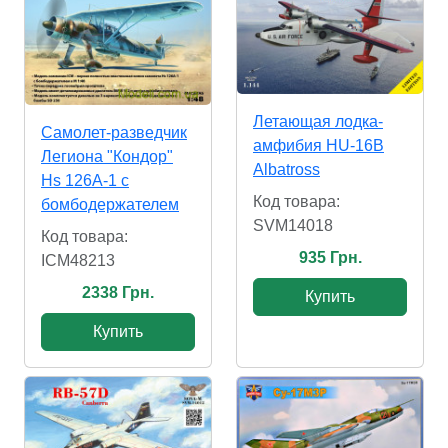
Летающая лодка-
Самолет-разведчик
амфибия HU-16B
Легиона "Кондор"
Albatross
Hs 126A-1 с
Код товара:
бомбодержателем
SVM14018
Код товара:
935 Грн.
ICM48213
2338 Грн.
Купить
Купить