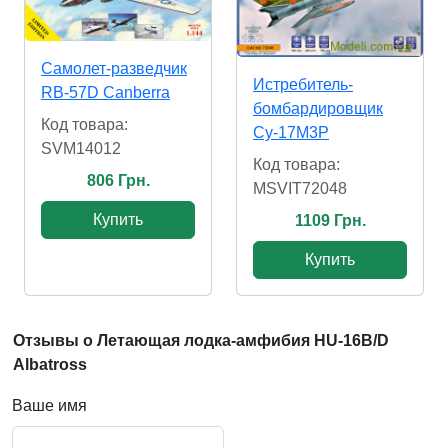
Самолет-разведчик
Истребитель-
RB-57D Canberra
бомбардировщик
Код товара:
Су-17М3Р
SVM14012
Код товара:
806 Грн.
MSVIT72048
Купить
1109 Грн.
Купить
Отзывы о Летающая лодка-амфибия HU-16B/D
Albatross
Ваше имя