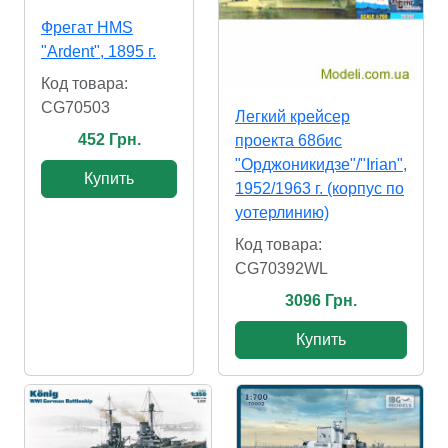
Фрегат HMS
"Ardent", 1895 г.
Код товара:
CG70503
Легкий крейсер
452 Грн.
проекта 68бис
"Орджоникидзе"/"Irian",
Купить
1952/1963 г. (корпус по
уотерлинию)
Код товара:
CG70392WL
3096 Грн.
Купить