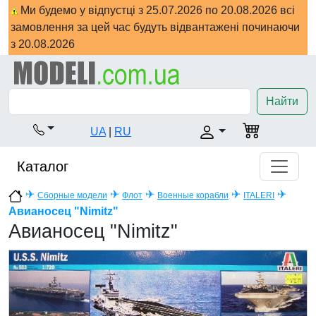
Ми будемо у відпустці з 25.07.2026 по 20.08.2026 всі
замовлення за цей час будуть відвантажені починаючи
з 20.08.2026
Найти
UA
|
RU
Каталог
✈
✈
✈
✈
✈
Сборные модели
Флот
Военные корабли
ITALERI
Авианосец "Nimitz"
Авианосец "Nimitz"