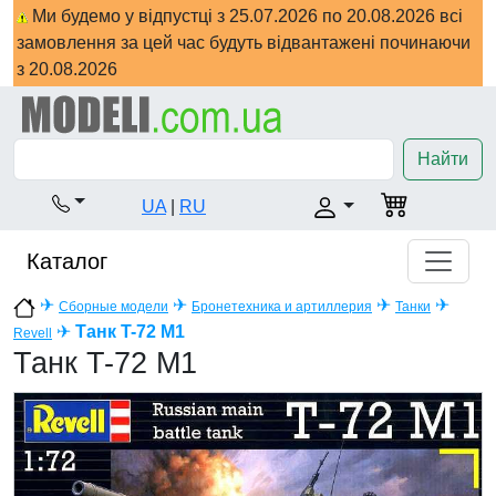
Ми будемо у відпустці з 25.07.2026 по 20.08.2026 всі
замовлення за цей час будуть відвантажені починаючи
з 20.08.2026
Найти
UA
|
RU
Каталог
✈
✈
✈
✈
Сборные модели
Бронетехника и артиллерия
Танки
✈
Танк T-72 M1
Revell
Танк T-72 M1