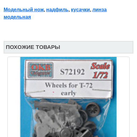
Модельный нож
,
надфиль
,
кусачки
,
линза
модельная
ПОХОЖИЕ ТОВАРЫ