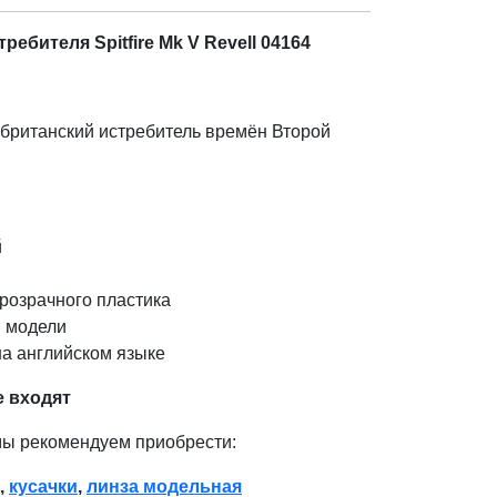
ебителя Spitfire Mk V Revell 04164
британский истребитель времён Второй
й
розрачного пластика
 модели
на английском языке
е входят
мы рекомендуем приобрести:
,
кусачки
,
линза модельная