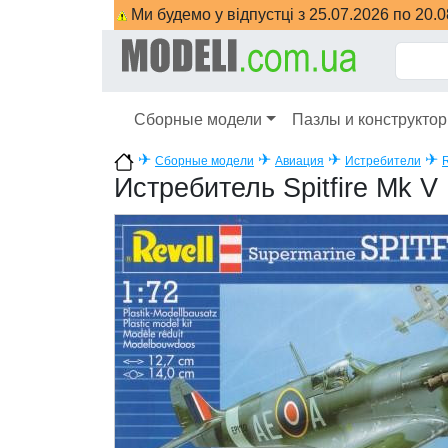
Ми будемо у відпустці з 25.07.2026 по 20.
Сборные модели
Пазлы и конструкто
✈
✈
✈
✈
Сборные модели
Авиация
Истребители
R
Истребитель Spitfire Mk V