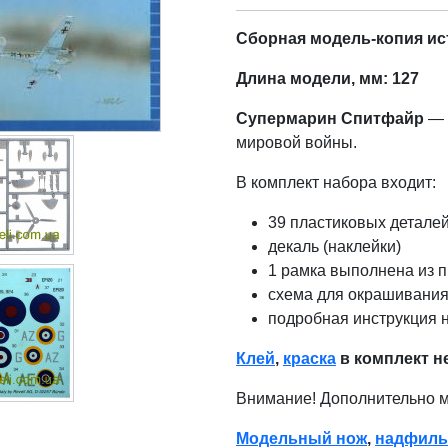
Сборная модель-копия истр
Длина модели, мм: 127
Супермарин Спитфайр
— 
мировой войны.
В комплект набора входит:
39 пластиковых детале
декаль (наклейки)
1 рамка выполнена из п
схема для окрашивания
подробная инструкция 
Клей
,
краска
в комплект н
Внимание! Дополнительно 
Модельный нож
,
надфиль