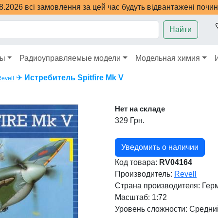
08.2026 всі замовлення за цей час будуть відвантажені почи
Найти
ры
Радиоуправляемые модели
Модельная химия
✈
Истребитель Spitfire Mk V
evell
Нет на складе
329 Грн.
Уведомить о наличии
Код товара:
RV04164
Производитель:
Revell
Страна производителя:
Гер
Масштаб: 1:72
Уровень сложности: Cредни