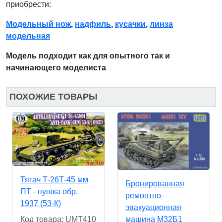
приобрести:
Модельный нож
,
надфиль
,
кусачки
,
линза
модельная
Модель подходит как для опытного так и
начинающего моделиста
ПОХОЖИЕ ТОВАРЫ
Тягач Т-26Т-45 мм
Бронированная
ПТ - пушка обр.
ремонтно-
1937 (53-К)
эвакуационная
машина M32Б1
Код товара: UMT410