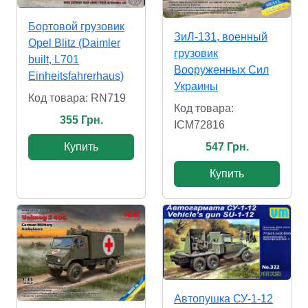
Бортовой грузовик
ЗиЛ-131, военный
Opel Blitz (Daimler
грузовик
built, L701
Вооруженных Сил
Einheitsfahrerhaus)
Украины
Код товара: RN719
Код товара:
355 Грн.
ICM72816
Купить
547 Грн.
Купить
Автопушка СУ-1-12