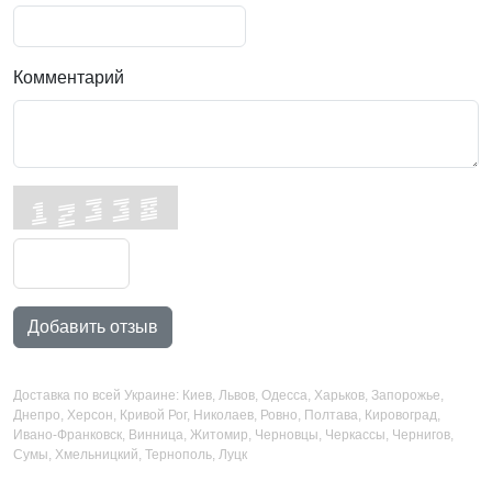
Комментарий
Добавить отзыв
Доставка по всей Украине: Киев, Львов, Одесса, Харьков, Запорожье,
Днепро, Херсон, Кривой Рог, Николаев, Ровно, Полтава, Кировоград,
Ивано-Франковск, Винница, Житомир, Черновцы, Черкассы, Чернигов,
Сумы, Хмельницкий, Тернополь, Луцк