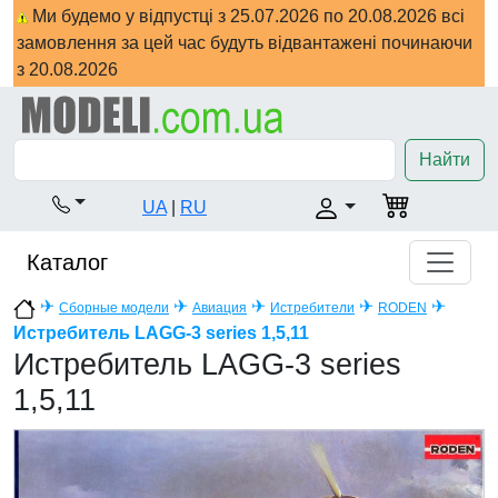
Ми будемо у відпустці з 25.07.2026 по 20.08.2026 всі
замовлення за цей час будуть відвантажені починаючи
з 20.08.2026
Найти
UA
|
RU
Каталог
✈
✈
✈
✈
✈
Сборные модели
Авиация
Истребители
RODEN
Истребитель LAGG-3 series 1,5,11
Истребитель LAGG-3 series
1,5,11