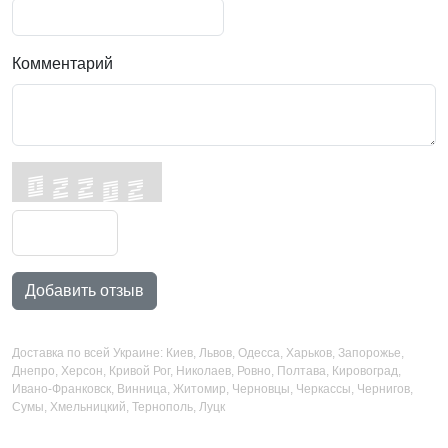
Комментарий
Добавить отзыв
Доставка по всей Украине: Киев, Львов, Одесса, Харьков, Запорожье,
Днепро, Херсон, Кривой Рог, Николаев, Ровно, Полтава, Кировоград,
Ивано-Франковск, Винница, Житомир, Черновцы, Черкассы, Чернигов,
Сумы, Хмельницкий, Тернополь, Луцк