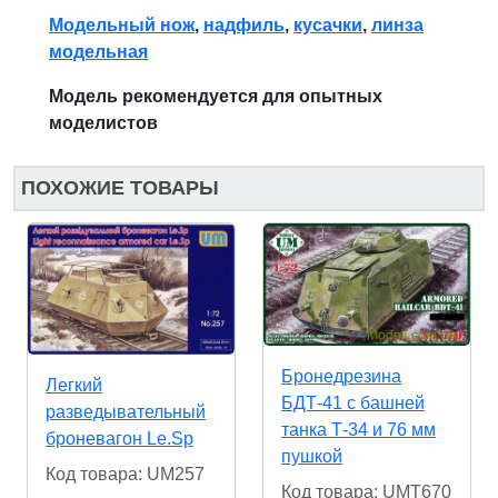
Модельный нож
,
надфиль
,
кусачки
,
линза
модельная
Модель рекомендуется для опытных
моделистов
ПОХОЖИЕ ТОВАРЫ
Бронедрезина
Легкий
БДТ-41 с башней
разведывательный
танка Т-34 и 76 мм
броневагон Le.Sp
пушкой
Код товара: UM257
Код товара: UMT670