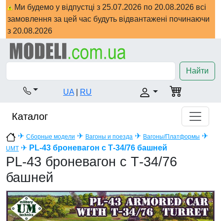
Ми будемо у відпустці з 25.07.2026 по 20.08.2026 всі
замовлення за цей час будуть відвантажені починаючи
з 20.08.2026
Найти
UA
|
RU
Каталог
✈
✈
✈
✈
Сборные модели
Вагоны и поезда
Вагоны/Платформы
✈
PL-43 броневагон с Т-34/76 башней
UMT
PL-43 броневагон с Т-34/76
башней