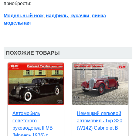
приобрести:
Модельный нож
,
надфиль
,
кусачки
,
линза
модельная
ПОХОЖИЕ ТОВАРЫ
Автомобиль
Немецкий легковой
советского
автомобиль Typ 320
руководства II МВ
(W142) Cabriolet B
(Модель 1936) c