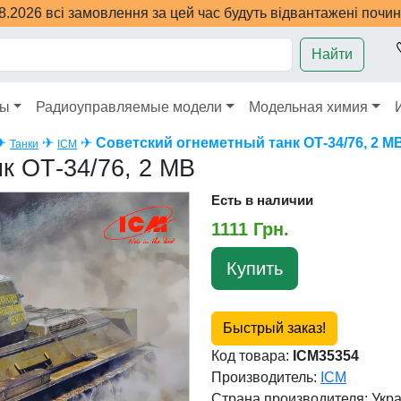
08.2026 всі замовлення за цей час будуть відвантажені почи
Найти
ры
Радиоуправляемые модели
Модельная химия
✈
✈
✈
Советский огнеметный танк ОТ-34/76, 2 М
Танки
ICM
к ОТ-34/76, 2 МВ
Есть в наличии
1111 Грн.
Купить
Быстрый заказ!
Код товара:
ICM35354
Производитель:
ICM
Страна производителя:
Укр