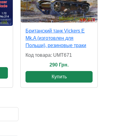
Британский танк Vickers E
Mk.A (изготовлен для
Польши), резиновые траки
Код товара: UMT671
290 Грн.
Купить