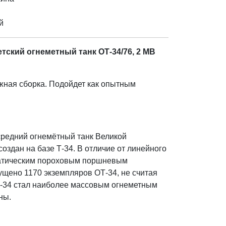
й
тский огнеметный танк ОТ-34/76, 2 МВ
жная сборка. Подойдет как опытным
.
средний огнемётный танк Великой
оздан на базе Т-34. В отличие от линейного
матическим пороховым поршневым
ущено 1170 экземпляров ОТ-34, не считая
Т-34 стал наиболее массовым огнеметным
ны.