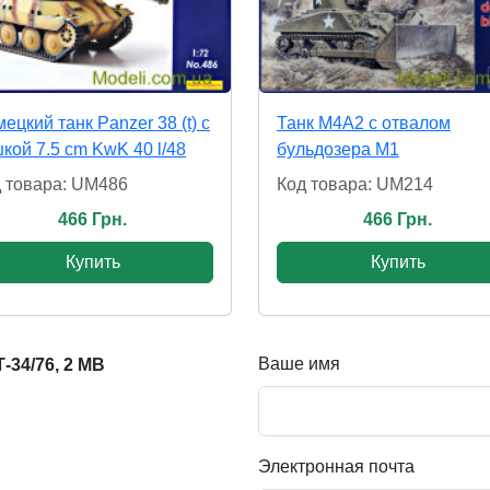
ецкий танк Panzer 38 (t) с
Танк M4A2 с отвалом
кой 7.5 cm KwK 40 l/48
бульдозера М1
 товара: UM486
Код товара: UM214
466 Грн.
466 Грн.
Купить
Купить
Ваше имя
34/76, 2 МВ
Электронная почта