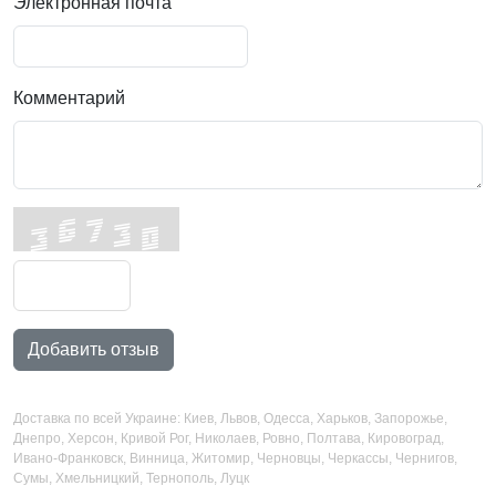
Электронная почта
Комментарий
Добавить отзыв
Доставка по всей Украине: Киев, Львов, Одесса, Харьков, Запорожье,
Днепро, Херсон, Кривой Рог, Николаев, Ровно, Полтава, Кировоград,
Ивано-Франковск, Винница, Житомир, Черновцы, Черкассы, Чернигов,
Сумы, Хмельницкий, Тернополь, Луцк