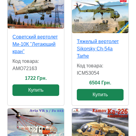
Советский вертолет
Тяжелый вертолет
Ми-10К "Летающий
Sikorsky Ch-54a
кран"
Tarhe
Код товара:
Код товара:
AMO72163
ICM53054
1722 Грн.
6504 Грн.
Купить
Купить