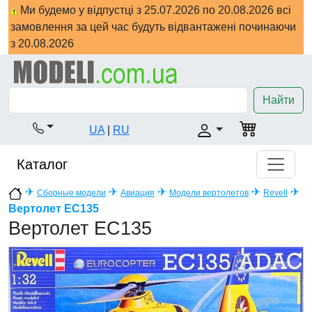
Ми будемо у відпустці з 25.07.2026 по 20.08.2026 всі
замовлення за цей час будуть відвантажені починаючи
з 20.08.2026
Найти
UA
|
RU
Каталог
✈
✈
✈
✈
✈
Сборные модели
Авиация
Модели вертолетов
Revell
Вертолет EC135
Вертолет EC135