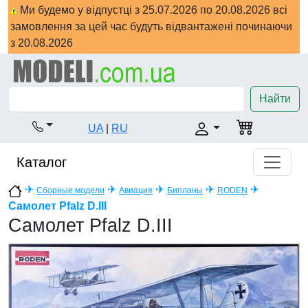
Ми будемо у відпустці з 25.07.2026 по 20.08.2026 всі
замовлення за цей час будуть відвантажені починаючи
з 20.08.2026
Найти
UA
|
RU
Каталог
✈
✈
✈
✈
✈
Сборные модели
Авиация
Бипланы
RODEN
Самолет Pfalz D.III
Самолет Pfalz D.III