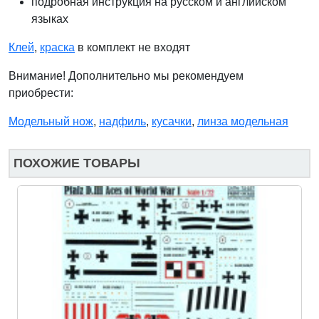
подробная инструкция на русском и английском
языках
Клей
,
краска
в комплект не входят
Внимание! Дополнительно мы рекомендуем
приобрести:
Модельный нож
,
надфиль
,
кусачки
,
линза модельная
ПОХОЖИЕ ТОВАРЫ