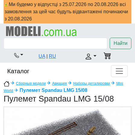
Ми будемо у відпустці з 25.07.2026 по 20.08.2026 всі
замовлення за цей час будуть відвантажені починаючи
з 20.08.2026
Найти
UA
|
RU
Каталог
✈
✈
✈
✈
Сборные модели
Авиация
Наборы деталировки
Mini
✈
Пулемет Spandau LMG 15/08
World
Пулемет Spandau LMG 15/08