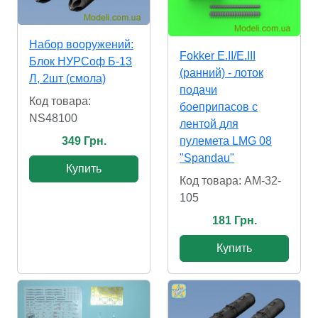
Набор вооружений:
Fokker E.II/E.III
Блок НУРСоф Б-13
(ранний) - лоток
Л, 2шт (смола)
подачи
Код товара:
боеприпасов с
NS48100
лентой для
пулемета LMG 08
349 Грн.
"Spandau"
Купить
Код товара: AM-32-
105
181 Грн.
Купить