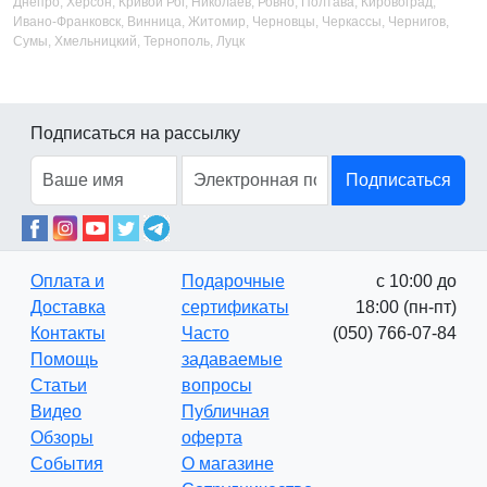
Днепро, Херсон, Кривой Рог, Николаев, Ровно, Полтава, Кировоград,
Ивано-Франковск, Винница, Житомир, Черновцы, Черкассы, Чернигов,
Сумы, Хмельницкий, Тернополь, Луцк
Подписаться на рассылку
Подписаться
Оплата и
Подарочные
с 10:00 до
Доставка
сертификаты
18:00 (пн-пт)
Контакты
Часто
(050) 766-07-84
Помощь
задаваемые
Статьи
вопросы
Видео
Публичная
Обзоры
оферта
События
О магазине