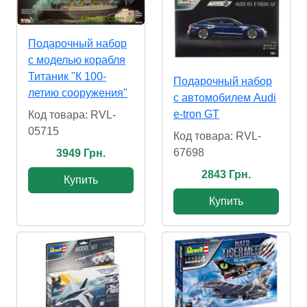
Подарочный набор
с моделью корабля
Титаник "К 100-
Подарочный набор
летию сооружения"
с автомобилем Audi
e-tron GT
Код товара: RVL-
05715
Код товара: RVL-
67698
3949 Грн.
2843 Грн.
Купить
Купить