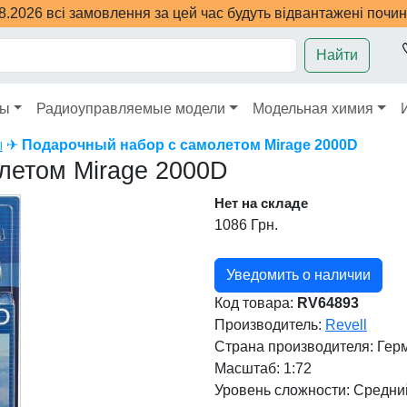
08.2026 всі замовлення за цей час будуть відвантажені почи
Найти
ры
Радиоуправляемые модели
Модельная химия
✈
Подарочный набор с самолетом Mirage 2000D
l
летом Mirage 2000D
Нет на складе
1086 Грн.
Уведомить о наличии
Код товара:
RV64893
Производитель:
Revell
Страна производителя:
Гер
Масштаб: 1:72
Уровень сложности: Cредни