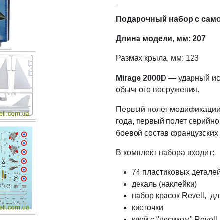
Подарочный набор с самол
Длина модели, мм: 207
Размах крыла, мм: 123
Mirage 2000D
— ударный ис
обычного вооружения.
Первый полет модификации 
года, первый полет серийн
боевой состав французских 
В комплект набора входит:
74 пластиковых детале
декаль (наклейки)
набор красок Revell, д
кисточки
клей с "носиком" Revell