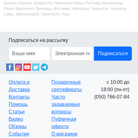
Днепро, Херсон, Кривой Рог, Николаев, Ровно, Полтава, Кировоград,
Ивано-Франковск, Винница, Житомир, Черновцы, Черкассы, Чернигов,
Сумы, Хмельницкий, Тернополь, Луцк
Подписаться на рассылку
Подписаться
Оплата и
Подарочные
с 10:00 до
Доставка
сертификаты
18:00 (пн-пт)
Контакты
Часто
(050) 766-07-84
Помощь
задаваемые
Статьи
вопросы
Видео
Публичная
Обзоры
оферта
События
О магазине