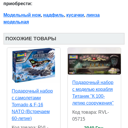
приобрести:
Модельный нож
,
надфиль
,
кусачки
,
линза
модельная
ПОХОЖИЕ ТОВАРЫ
Подарочный набор
с моделью корабля
Подарочный набор
Титаник "К 100-
с самолетами
летию сооружения"
Tornado & F-16
NATO (Встречаем
Код товара: RVL-
60-летие)
05715
Код товара: RVL-