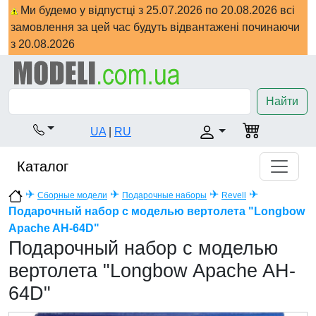
Ми будемо у відпустці з 25.07.2026 по 20.08.2026 всі
замовлення за цей час будуть відвантажені починаючи
з 20.08.2026
Найти
UA
|
RU
Каталог
✈
✈
✈
✈
Сборные модели
Подарочные наборы
Revell
Подарочный набор с моделью вертолета "Longbow
Apache AH-64D"
Подарочный набор с моделью
вертолета "Longbow Apache AH-
64D"