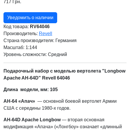
717 Грн.
Уведомить о наличии
Код товара:
RV64046
Производитель:
Revell
Страна производителя:
Германия
Масштаб: 1:144
Уровень сложности: Cредний
Подарочный набор с моделью вертолета "Longbow
Apache AH-64D" Revell 64046
Длина модели, мм: 105
AH-64 «Апач»
— основной боевой вертолет Армии
США с середины 1980-х годов.
AH-64D Apache Longbow
— вторая основная
модификация «Апача» («Лонгбоу» означает «длинный