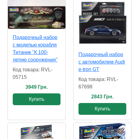
Подарочный набор
с моделью корабля
Титаник "К 100-
Подарочный набор
летию сооружения"
с автомобилем Audi
e-tron GT
Код товара: RVL-
05715
Код товара: RVL-
67698
3949 Грн.
2843 Грн.
Купить
Купить