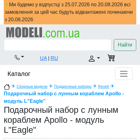
Ми будемо у відпустці з 25.07.2026 по 20.08.2026 всі
замовлення за цей час будуть відвантажені починаючи
з 20.08.2026
Найти
UA
|
RU
Каталог
✈
✈
✈
✈
Сборные модели
Подарочные наборы
Revell
Подарочный набор с лунным кораблем Apollo -
модуль L"Eagle"
Подарочный набор с лунным
кораблем Apollo - модуль
L"Eagle"