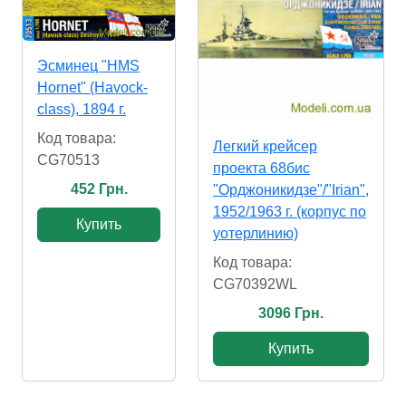
Эсминец "HMS
Hornet" (Havock-
class), 1894 г.
Код товара:
Легкий крейсер
CG70513
проекта 68бис
452 Грн.
"Орджоникидзе"/"Irian",
1952/1963 г. (корпус по
Купить
уотерлинию)
Код товара:
CG70392WL
3096 Грн.
Купить