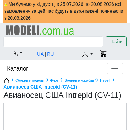
Ми будемо у відпустці з 25.07.2026 по 20.08.2026 всі
замовлення за цей час будуть відвантажені починаючи
з 20.08.2026
Найти
UA
|
RU
Каталог
✈
✈
✈
✈
✈
Сборные модели
Флот
Военные корабли
Revell
Авианосец США Intrepid (CV-11)
Авианосец США Intrepid (CV-11)