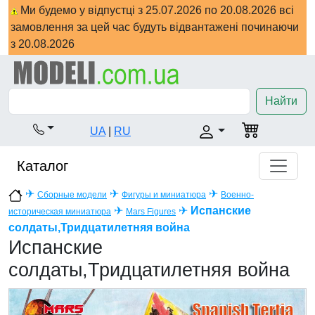
Ми будемо у відпустці з 25.07.2026 по 20.08.2026 всі
замовлення за цей час будуть відвантажені починаючи
з 20.08.2026
Найти
UA
|
RU
Каталог
✈
✈
✈
Сборные модели
Фигуры и миниатюра
Военно-
✈
✈
Испанские
историческая миниатюра
Mars Figures
солдаты,Тридцатилетняя война
Испанские
солдаты,Тридцатилетняя война