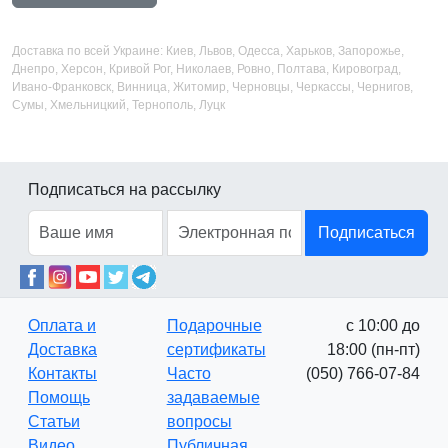
Доставка по всей Украине: Киев, Львов, Одесса, Харьков, Запорожье,
Днепро, Херсон, Кривой Рог, Николаев, Ровно, Полтава, Кировоград,
Ивано-Франковск, Винница, Житомир, Черновцы, Черкассы, Чернигов,
Сумы, Хмельницкий, Тернополь, Луцк
Подписаться на рассылку
Подписаться
Оплата и
Подарочные
с 10:00 до
Доставка
сертификаты
18:00 (пн-пт)
Контакты
Часто
(050) 766-07-84
Помощь
задаваемые
Статьи
вопросы
Видео
Публичная