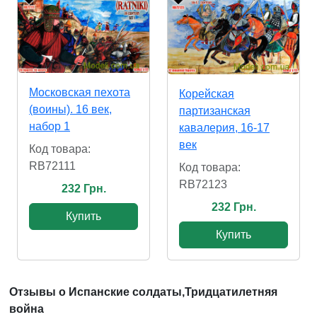
Московская пехота
Корейская
(воины). 16 век,
партизанская
набор 1
кавалерия, 16-17
век
Код товара:
RB72111
Код товара:
RB72123
232 Грн.
232 Грн.
Купить
Купить
Отзывы о Испанские солдаты,Тридцатилетняя
война