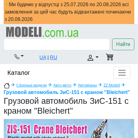
Ми будемо у відпустці з 25.07.2026 по 20.08.2026 всі
замовлення за цей час будуть відвантажені починаючи
з 20.08.2026
Найти
UA
|
RU
Каталог
✈
✈
✈
✈
✈
Сборные модели
Авто-мото
Автокраны
ZZ Modell
Грузовой автомобиль ЗиС-151 с краном "Bleichert"
Грузовой автомобиль ЗиС-151 с
краном "Bleichert"