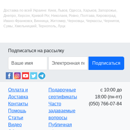
Доставка по всей Украине: Киев, Львов, Одесса, Харьков, Запорожье,
Днепро, Херсон, Кривой Рог, Николаев, Ровно, Полтава, Кировоград,
Ивано-Франковск, Винница, Житомир, Черновцы, Черкассы, Чернигов,
Сумы, Хмельницкий, Тернополь, Луцк
Подписаться на рассылку
Подписаться
Оплата и
Подарочные
с 10:00 до
Доставка
сертификаты
18:00 (пн-пт)
Контакты
Часто
(050) 766-07-84
Помощь
задаваемые
Статьи
вопросы
Видео
Публичная