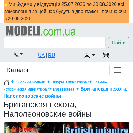
Ми будемо у відпустці з 25.07.2026 по 20.08.2026 всі
замовлення за цей час будуть відвантажені починаючи
з 20.08.2026
Найти
UA
|
RU
Каталог
✈
✈
✈
Сборные модели
Фигуры и миниатюра
Военно-
✈
✈
Британская пехота,
историческая миниатюра
Mars Figures
Наполеоновские войны
Британская пехота,
Наполеоновские войны