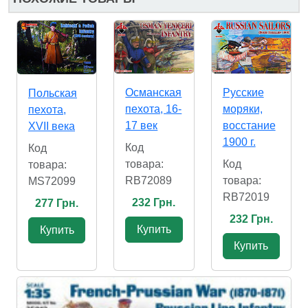
Османская
Русские
Польская
пехота, 16-
моряки,
пехота,
17 век
восстание
XVII века
1900 г.
Код
Код
товара:
Код
товара:
RB72089
товара:
MS72099
RB72019
232 Грн.
277 Грн.
232 Грн.
Купить
Купить
Купить