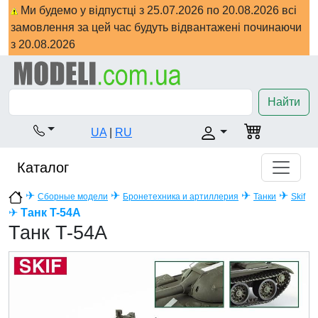
Ми будемо у відпустці з 25.07.2026 по 20.08.2026 всі
замовлення за цей час будуть відвантажені починаючи
з 20.08.2026
Найти
UA
|
RU
Каталог
✈
✈
✈
✈
Сборные модели
Бронетехника и артиллерия
Танки
Skif
✈
Танк T-54A
Танк T-54A