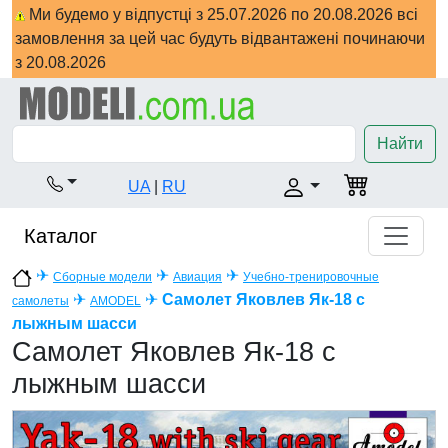
Ми будемо у відпустці з 25.07.2026 по 20.08.2026 всі
замовлення за цей час будуть відвантажені починаючи
з 20.08.2026
Найти
UA
|
RU
Каталог
✈
✈
✈
Сборные модели
Авиация
Учебно-тренировочные
✈
✈
Самолет Яковлев Як-18 с
самолеты
AMODEL
лыжным шасси
Самолет Яковлев Як-18 с
лыжным шасси