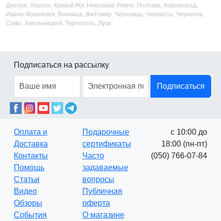
Днепро, Херсон, Кривой Рог, Николаев, Ровно, Полтава, Кировоград,
Ивано-Франковск, Винница, Житомир, Черновцы, Черкассы, Чернигов,
Сумы, Хмельницкий, Тернополь, Луцк
Подписаться на рассылку
Подписаться
Оплата и
Подарочные
с 10:00 до
Доставка
сертификаты
18:00 (пн-пт)
Контакты
Часто
(050) 766-07-84
Помощь
задаваемые
Статьи
вопросы
Видео
Публичная
Обзоры
оферта
События
О магазине