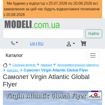
Ми будемо у відпустці з 25.07.2026 по 20.08.2026 всі
замовлення за цей час будуть відвантажені починаючи
з 20.08.2026
Найти
UA
|
RU
Каталог
✈
✈
✈
Сборные модели
Авиация
Экспериментальные самолеты
✈
✈
Самолет Virgin Atlantic Global Flyer
AMODEL
Самолет Virgin Atlantic Global
Flyer