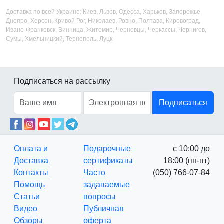
Доставка по всей Украине: Киев, Львов, Одесса, Харьков, Запорожье,
Днепро, Херсон, Кривой Рог, Николаев, Ровно, Полтава, Кировоград,
Ивано-Франковск, Винница, Житомир, Черновцы, Черкассы, Чернигов,
Сумы, Хмельницкий, Тернополь, Луцк
Подписаться на рассылку
Подписаться
Оплата и
Подарочные
с 10:00 до
Доставка
сертификаты
18:00 (пн-пт)
Контакты
Часто
(050) 766-07-84
Помощь
задаваемые
Статьи
вопросы
Видео
Публичная
Обзоры
оферта