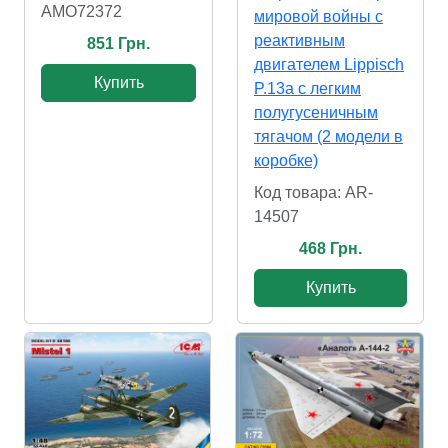
AMO72372
мировой войны с
реактивным
851 Грн.
двигателем Lippisch
Купить
P.13a с легким
полугусеничным
тягачом (2 модели в
коробке)
Код товара: AR-
14507
468 Грн.
Купить