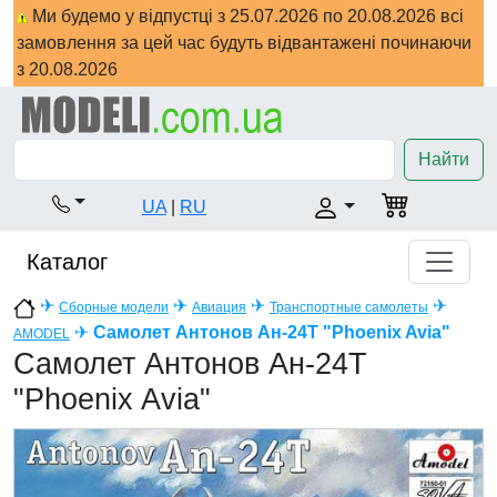
Ми будемо у відпустці з 25.07.2026 по 20.08.2026 всі
замовлення за цей час будуть відвантажені починаючи
з 20.08.2026
Найти
UA
|
RU
Каталог
✈
✈
✈
✈
Сборные модели
Авиация
Транспортные самолеты
✈
Самолет Антонов Ан-24T "Phoenix Avia"
AMODEL
Самолет Антонов Ан-24T
"Phoenix Avia"