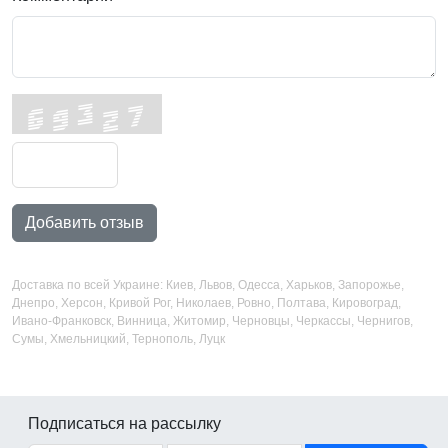
Добавить отзыв
Доставка по всей Украине: Киев, Львов, Одесса, Харьков, Запорожье,
Днепро, Херсон, Кривой Рог, Николаев, Ровно, Полтава, Кировоград,
Ивано-Франковск, Винница, Житомир, Черновцы, Черкассы, Чернигов,
Сумы, Хмельницкий, Тернополь, Луцк
Подписаться на рассылку