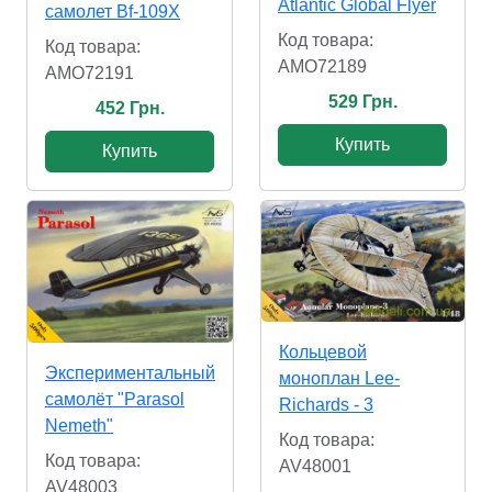
Atlantic Global Flyer
самолет Bf-109X
Код товара:
Код товара:
AMO72189
AMO72191
529 Грн.
452 Грн.
Купить
Купить
Кольцевой
Экспериментальный
моноплан Lee-
самолёт "Parasol
Richards - 3
Nemeth"
Код товара:
Код товара:
AV48001
AV48003