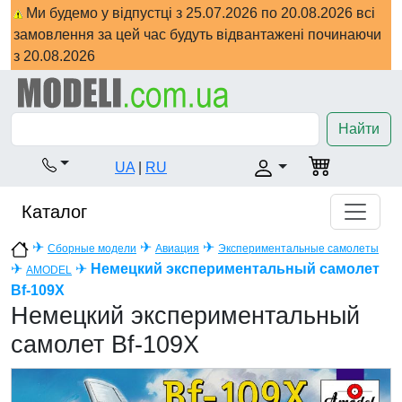
Ми будемо у відпустці з 25.07.2026 по 20.08.2026 всі
замовлення за цей час будуть відвантажені починаючи
з 20.08.2026
Найти
UA
|
RU
Каталог
✈
✈
✈
Сборные модели
Авиация
Экспериментальные самолеты
✈
✈
Немецкий экспериментальный самолет
AMODEL
Bf-109X
Немецкий экспериментальный
самолет Bf-109X