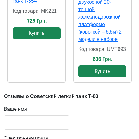
танк T-55A
двухосной 20-
тонной
Код товара: MK221
железнодорожной
729 Грн.
платформе
(короткой – 6,6м) 2
Купить
модели в наборе
Код товара: UMT693
606 Грн.
Купить
Отзывы о Советский легкий танк Т-80
Ваше имя
Электронная почта