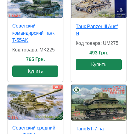
Советский
Танк Panzer III Ausf
командирский танк
N
T-55AK
Код товара: UM275
Код товара: MK225
493 Грн.
765 Грн.
Купить
Купить
Советский средний
Танк БТ-7 на