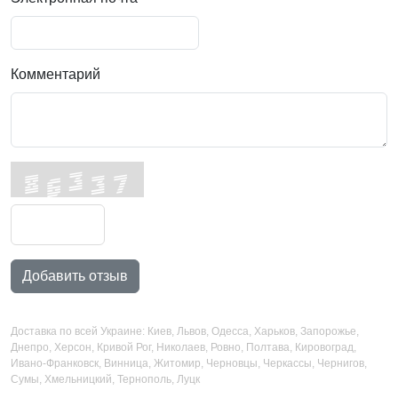
Комментарий
Добавить отзыв
Доставка по всей Украине: Киев, Львов, Одесса, Харьков, Запорожье,
Днепро, Херсон, Кривой Рог, Николаев, Ровно, Полтава, Кировоград,
Ивано-Франковск, Винница, Житомир, Черновцы, Черкассы, Чернигов,
Сумы, Хмельницкий, Тернополь, Луцк