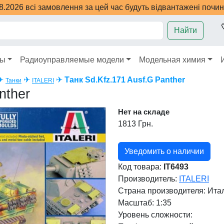
08.2026 всі замовлення за цей час будуть відвантажені почи
Найти
ры
Радиоуправляемые модели
Модельная химия
✈
✈
✈
Танк Sd.Kfz.171 Ausf.G Panther
Танки
ITALERI
nther
Нет на складе
1813 Грн.
Уведомить о наличии
Код товара:
IT6493
Производитель:
ITALERI
Страна производителя:
Ита
Масштаб: 1:35
Уровень сложности: