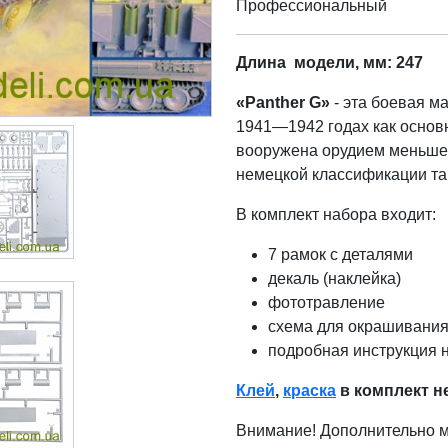
Профессиональный
Длина модели, мм: 247
«Рanther G»
- эта боевая 
1941—1942 годах как основ
вооружена орудием меньшего
немецкой классификации та
В комплект набора входит:
7 рамок с деталями
декаль (наклейка)
фототравление
схема для окрашивания
подробная инструкция 
Клей
,
краска
в комплект н
Внимание! Дополнительно 