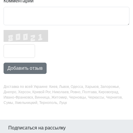
Комментарий
Добавить отзыв
Доставка по всей Украине: Киев, Львов, Одесса, Харьков, Запорожье,
Днепро, Херсон, Кривой Рог, Николаев, Ровно, Полтава, Кировоград,
Ивано-Франковск, Винница, Житомир, Черновцы, Черкассы, Чернигов,
Сумы, Хмельницкий, Тернополь, Луцк
Подписаться на рассылку