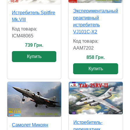
Экспериментальный
Истребитель Spitfire
реактивный
Mk.VIII
истребитель
Код товара:
VJ101C-X2
ICM48065
Код товара:
739 Грн.
AAM7202
Купить
858 Грн.
Купить
Истребитель-
Самолет Микоян
перехватчик