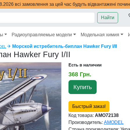
08.2026 всі замовлення за цей час будуть відвантажені почи
Найти
ры
Радиоуправляемые модели
Модельная химия
✈
Морской истребитель-биплан Hawker Fury I/II
DEL
ан Hawker Fury I/II
Есть в наличии
368 Грн.
Купить
Быстрый заказ!
Код товара:
AMO72138
Производитель:
AMODEL
Страна производителя:
Укр