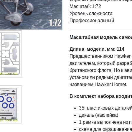
Масштаб: 1:72
Уровень сложности:
Профессиональный
Масштабная модель самоле
Длина модели, мм: 114
Предшественником Hawker 
двигателем, который разра
британского флота. Но к ав
установили рядный двигател
названием Hawker Hornet.
В комплект набора входит
35 пластиковых детале
декаль (наклейка)
1 рамка выполнена из п
схема для окрашивания