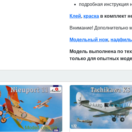
подробная инструкция н
Клей
,
краска
в комплект н
Внимание! Дополнительно 
Модельный нож
,
надфиль
Модель выполнена по техн
только для опытных моде