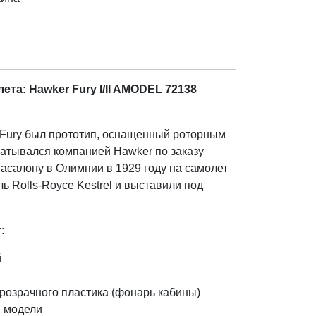
та: Hawker Fury I/II AMODEL 72138
Fury был прототип, оснащенный роторным
батывался компанией Hawker по заказу
иасалону в Олимпии в 1929 году на самолет
ь Rolls-Royce Kestrel и выставили под
:
й
розрачного пластика (фонарь кабины)
 модели