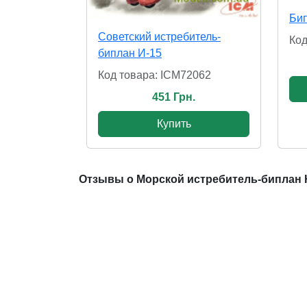
Бип
Cоветский истребитель-
Код
биплан И-15
Код товара: ICM72062
451 Грн.
Купить
Отзывы о Морской истребитель-биплан Ha