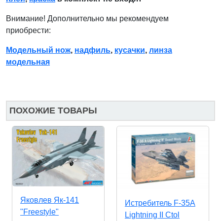
Внимание! Дополнительно мы рекомендуем
приобрести:
Модельный нож
,
надфиль
,
кусачки
,
линза
модельная
ПОХОЖИЕ ТОВАРЫ
Яковлев Як-141
Истребитель F-35A
"Freestyle"
Lightning II Ctol