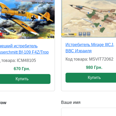
Истребитель Mirage IIICJ,
ецкий истребитель
ВВС Израиля
serchmitt Bf-109 F4Z/Trop
Код товара: MSVIT72062
 товара: ICM48105
980 Грн.
670 Грн.
Купить
Купить
Ваше имя
dow