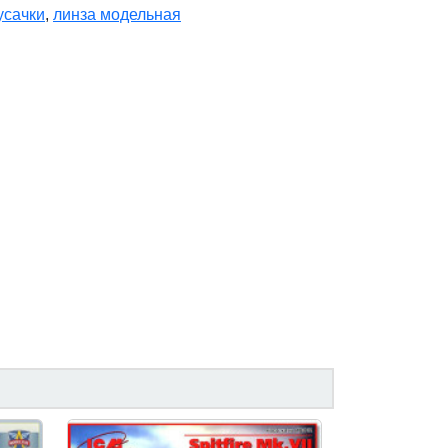
усачки
,
линза модельная