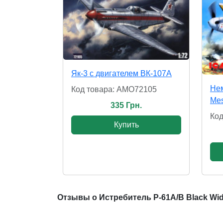
Як-3 с двигателем ВК-107А
Нем
Код товара: AMO72105
Mes
335 Грн.
Код
Купить
Отзывы о Истребитель P-61A/B Black Wi