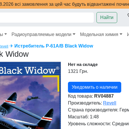
08.2026 всі замовлення за цей час будуть відвантажені почи
Найти
ры
Радиоуправляемые модели
Модельная химия
✈
Истребитель P-61A/B Black Widow
evell
ck Widow
Нет на складе
1321 Грн.
Уведомить о наличии
Код товара:
RV04887
Производитель:
Revell
Страна производителя:
Гер
Масштаб: 1:48
Уровень сложности: Cредни