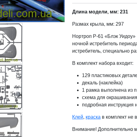
Длина модели, мм: 231
Размах крыла, мм: 297
Нортроп P-61 «Блэк Уидоу»
ночной истребитель период
истребитель, специально р
В комплект набора входит:
129 пластиковых детал
декаль (наклейка)
1 рамка выполнена из п
схема для окрашивания
подробная инструкция 
Клей
,
краска
в комплект не 
Внимание! Дополнительно 