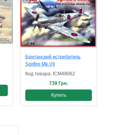
Британский истребитель
Spitfire Mk.VII
Код товара: ICM48062
739 Грн.
Купить