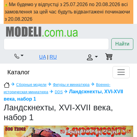
Ми будемо у відпустці з 25.07.2026 по 20.08.2026 всі
замовлення за цей час будуть відвантажені починаючи
з 20.08.2026
Найти
UA
|
RU
Каталог
✈
✈
✈
Сборные модели
Фигуры и миниатюра
Военно-
✈
✈
Ландскнехты, XVI-XVII
историческая миниатюра
DDS
века, набор 1
Ландскнехты, XVI-XVII века,
набор 1