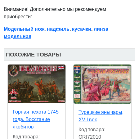
Внимание! Дополнительно мы рекомендуем
приобрести:
Модельный нож
,
надфиль
,
кусачки
,
линза
модельная
ПОХОЖИЕ ТОВАРЫ
Горная пехота 1745
Турецкие янычары,
года. Восстание
XVII век
якобитов
Код товара:
Код товара:
ORI72010